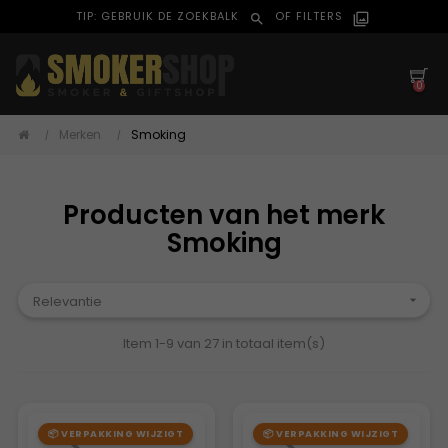
TIP: GEBRUIK DE ZOEKBALK
OF FILTERS
search
filter_alt
0
Merken
Smoking
Producten van het merk
Smoking
Relevantie

Item 1-9 van 27 in totaal item(s)
📦 VERPAKKING WIJZIGT
📦 VERPAKKING WIJZIGT