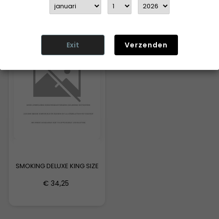
€ 36,10
€ 36,25
Exit
Verzenden
📦 VERPAKKING WIJZIGT
SMOKING DELUXE KING SIZE
€ 34,25