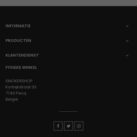
INFORMATIE

PRODUCTEN

KLANTENDIENST

FYSIEKE WINKEL
SMOKERSHOP
Kortrijkstraat 33
7740 Pecq
België
Facebook
Twitter
Instagram