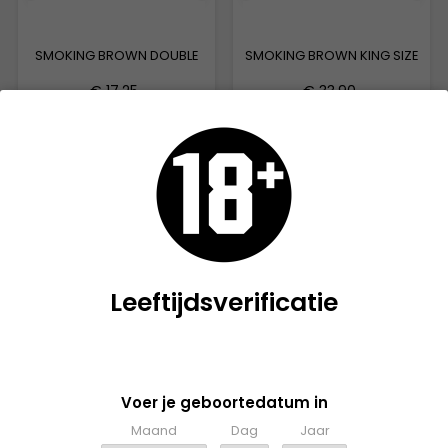
SMOKING BROWN DOUBLE
SMOKING BROWN KING SIZE
€ 17,25
€ 33,90
🇧🇪 UIT DE BELGISCHE
🇧🇪 UIT DE BELGISCHE
HANDEL
HANDEL
Leeftijdsverificatie
Gelieve te bevestigen dat u 18 jaar of ouder bent om deze
website te betreden.
Voer je geboortedatum in
SMOKING BROWN KING SIZE
SMOKING BROWN ROLLS
Maand
Dag
Jaar
TIPS
TIPS