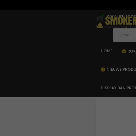
Voor 14:00 be
HOME
ROK
sho
NIEUWE PROD
new_releases
DISPLAY BAN PR