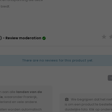
 biedt.
) - Review moderation

There are no reviews for this product yet.
V
n aan alle
landen van de
ie
, waaronder Frankrijk,
We begrijpen dat het nie
photo_camera
derland en vele andere.
is om een product te bestell
sten worden automatisch
duidelijke foto. Klik op ond