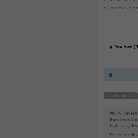
bijzondere kaars
Reviews (0

Vorig Product
Wij levere
local_shipping
Europese Un
Duitsland, Ne
De verzendko