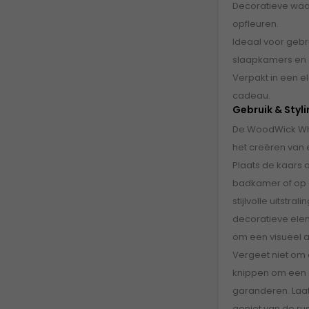
Decoratieve waar
opfleuren.
Ideaal voor gebr
slaapkamers en z
Verpakt in een e
cadeau.
Gebruik & Styl
De WoodWick Whit
het creëren van e
Plaats de kaars o
badkamer of op 
stijlvolle uitstr
decoratieve ele
om een visueel aa
Vergeet niet om 
knippen om een 
garanderen. Laat
geniet van de ru