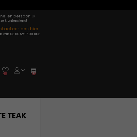
nel en persoonlijk
ze klantendienst
ntacteer ons hier
 van 08.00 tot 17.00 uur.
0
0
E TEAK