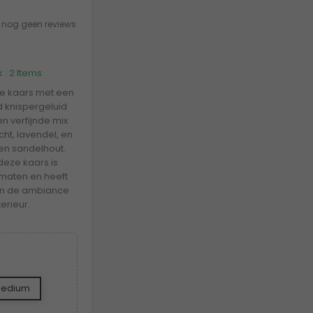
jn nog geen reviews
 :
2 Items
xe kaars met een
 knispergeluid
n verfijnde mix
ht, lavendel, en
 en sandelhout.
deze kaars is
rmaten en heeft
an de ambiance
erieur.
edium