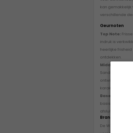
kan gemakkelijk
verschillende dec
Geurnoten
Top Note:
Frisse
indruk is verkwi
heerlijke frishei
ontdekken.
Middle Note:
Wit
Sandelhout, Cede
ontwikkelt zich 
karakter dat de 
Base Note:
Mos,
basisnoten zorge
afsluiting die de
Brandduur & F
De WoodWick Whi