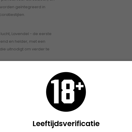
 worden geïntegreerd in
oratiestijlen.
 lucht, Lavendel - de eerste
kkend en helder, met een
d die uitnodigt om verder te
 Teakhout, Balsem, Eiken,
rhout - het hart van de geur
met een warm en houtachtig
zintuigen verwarmt.
 Cederhout - de langdurige
n voor een stabiele en aardse
 geurervaring in balans houdt.
ormaat
Leeftijdsverificatie
te Teak kaars is beschikbaar in