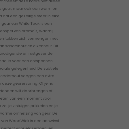
nt creëert deze kaars niet alleen
 geur, maar ook een warm en
 dat een gezellige sfeer in elke
e geur van White Teak is een
nspel van aroma's, waarbij
semtakken zich vermengen met
an sandelhout en eikenhout. Dit
uitnodigende en rustgevende
eaal is voor een ontspannen
ciale gelegenheid. De subtiele
n cederhout voegen een extra
 deze geurervaring. Of je nu
rienden wilt doorbrengen of
ieten van een moment voor
 zal je zintuigen prikkelen en je
 warme omhelzing van geur. De
s van WoodWick is een aanwinst
, perfect voor elk seizoen, en