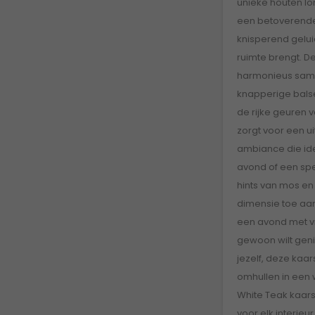
unieke houten lo
een betoverende
knisperend geluid
ruimte brengt. D
harmonieus same
knapperige bal
de rijke geuren v
zorgt voor een 
ambiance die id
avond of een spe
hints van mos e
dimensie toe aan
een avond met v
gewoon wilt gen
jezelf, deze kaars
omhullen in een
White Teak kaar
voor elk interieur