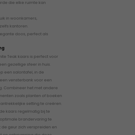
de die elke ruimte kan
uik in woonkamers,
elfs kantoren.
legante doos, perfect als
ing
e Teak kaars is perfect voor
en gezellige sfeer in huis.
p een salontafel, in de
een vensterbank voor een
aling. Combineer het met andere
menten zoals planten of boeken
ntrekkelijke setting te creëren.
de kaars regelmatig bij te
optimale brandervaring te
 de geur zich verspreiden en
st en ontspanning die deze