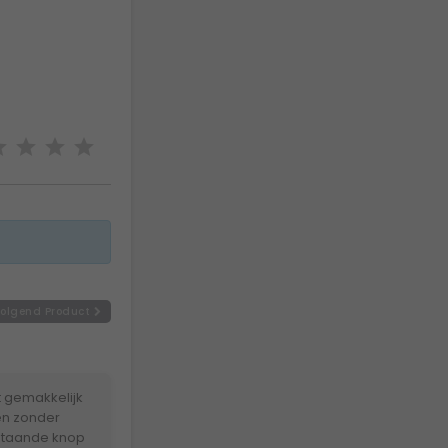
olgend Product
t gemakkelijk
en zonder
erstaande knop