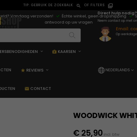
TIP: GEBRUIK DE ZOEKBALK
OF FILTERS
search
filter_alt
Direct hulp nodig?
steld? Vandaag verzonden!
Échte winkel, geen dropshipping
S
Neem contact op met on
antwoord op uw vragen
Email:
co
Op werkdagen
ERSBENODIGHEDEN
KAARSEN
pping_bag
shopping_bag
UCTEN
NEDERLANDS
REVIEWS
star_rate
ODUCTEN
CONTACT
mail
WOODWICK WHIT
€ 25,90
incl. btw