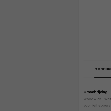
OMSCHRI
Omschrijving
WoodWick - White
voor liefhebbers v