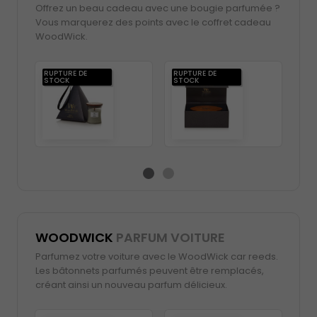
Offrez un beau cadeau avec une bougie parfumée ?
Vous marquerez des points avec le coffret cadeau
WoodWick.
RUPTURE DE
RUPTURE DE
RUP
STOCK
STOCK
ST
WOODWICK
PARFUM VOITURE
Parfumez votre voiture avec le WoodWick car reeds.
Les bâtonnets parfumés peuvent être remplacés,
créant ainsi un nouveau parfum délicieux.