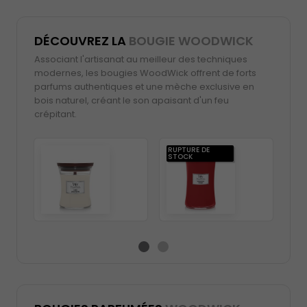
DÉCOUVREZ LA
BOUGIE WOODWICK
Associant l'artisanat au meilleur des techniques
modernes, les bougies WoodWick offrent de forts
parfums authentiques et une mèche exclusive en
bois naturel, créant le son apaisant d'un feu
crépitant.
RUPTURE DE
RUP
STOCK
ST