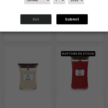
Exit
Submit
WW FORÊT ENSOLEILLÉE
WOODWICK WHITE TEA &
JASMINE
26,90 €
25,90 €
RUPTURE DE STOCK