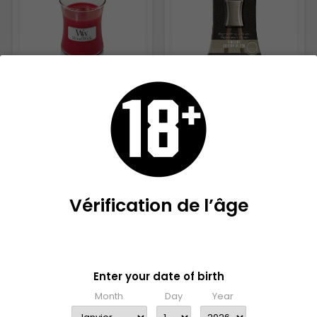
WOODWICK CRIMSON
KIT DÉMARRAGE AU COIN DU
BERRIES
FEU
25,90 €
13,90 €
Vérification de l’âge
RUPTURE DE STOCK
Veuillez confirmer que vous avez 18 ans ou plus pour
accéder à ce site.
Enter your date of birth
Month
Day
Year