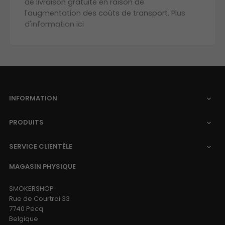
de livraison gratuite en raison de
l'augmentation des coûts de transport.
Plus
d'information ici
INFORMATION

PRODUITS

SERVICE CLIENTÈLE

MAGASIN PHYSIQUE
SMOKERSHOP
Rue de Courtrai 33
7740 Pecq
Belgique