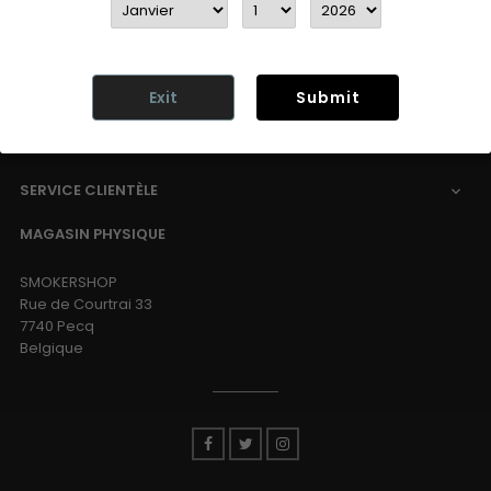
INFORMATION

Exit
Submit
PRODUITS

SERVICE CLIENTÈLE

MAGASIN PHYSIQUE
SMOKERSHOP
Rue de Courtrai 33
7740 Pecq
Belgique
Facebook
Twitter
Instagram