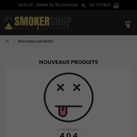
ASTUCE : BARRE DE RECHERCHE
OU FILTRES
search
filter_al
0
Nouveaux produits
NOUVEAUX PRODUITS
4 0 4