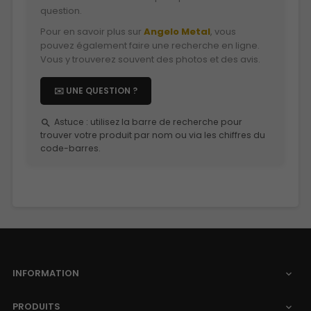
question.
Pour en savoir plus sur
Angelo Metal
, vous
pouvez également faire une recherche en ligne.
Vous y trouverez souvent des photos et des avis.
✉️ UNE QUESTION ?
Astuce : utilisez la barre de recherche pour
search
trouver votre produit par nom ou via les chiffres du
code-barres.
INFORMATION

PRODUITS
