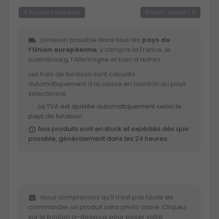
Produit Précédent
Produit Suivant
Livraison possible dans tous les
pays de
local_shipping
l’Union européenne
, y compris la France, le
Luxembourg, l’Allemagne et bien d’autres.
Les frais de livraison sont calculés
automatiquement à la caisse en fonction du pays
sélectionné.
La TVA est ajustée automatiquement selon le
euro
pays de livraison.
Nos produits sont en stock et expédiés dès que
schedule
possible, généralement dans les 24 heures.
Nous comprenons qu'il n'est pas facile de
photo_camera
commander un produit sans photo claire. Cliquez
sur le bouton ci-dessous pour poser votre