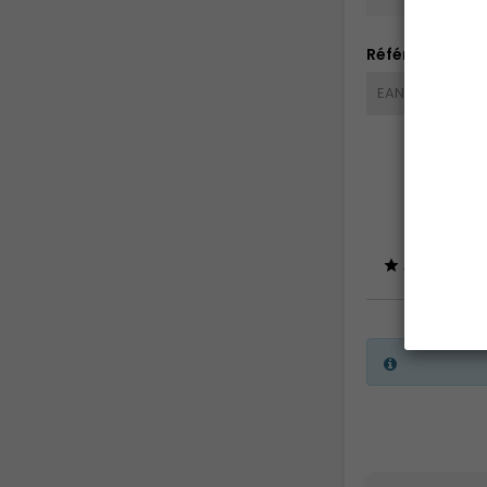
Références spé
EAN-13
V
Avis (0) -
