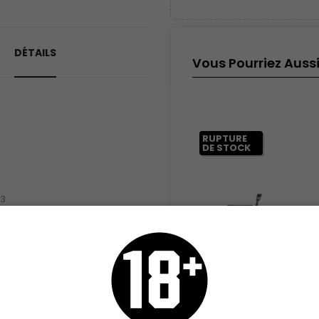
DÉTAILS
Vous Pourriez Auss
RUPTURE
DE STOCK
3
 envoi rapide :
78 Produits
ues
Zippo
125ml