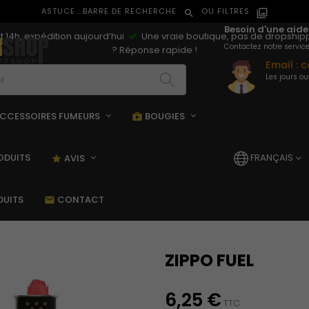
ASTUCE : BARRE DE RECHERCHE
OU FILTRES
search
filter_al
Besoin d'une aide
4h, expédition aujourd’hui
Une vraie boutique, pas de dropshi
Contactez notre service
? Réponse rapide !
Email :
c
Les jours ou
CCESSOIRES FUMEURS
BOUGIES
opping_bag
shopping_bag
ODUITS
FRANÇAIS
AVIS
star_rate
DUITS
CONTACT
mail
ZIPPO FUEL
6,25 €
TTC