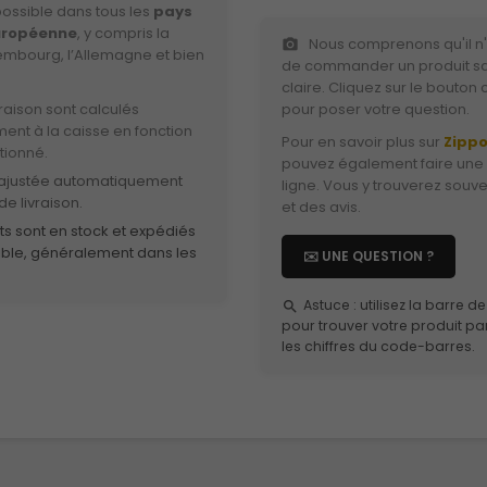
possible dans tous les
pays
européenne
, y compris la
Nous comprenons qu'il n'
photo_camera
xembourg, l’Allemagne et bien
de commander un produit s
claire. Cliquez sur le bouton
ivraison sont calculés
pour poser votre question.
nt à la caisse en fonction
Pour en savoir plus sur
Zippo
tionné.
pouvez également faire une
 ajustée automatiquement
ligne. Vous y trouverez souv
de livraison.
et des avis.
ts sont en stock et expédiés
ble, généralement dans les
✉️ UNE QUESTION ?
Astuce : utilisez la barre 
search
pour trouver votre produit pa
les chiffres du code-barres.