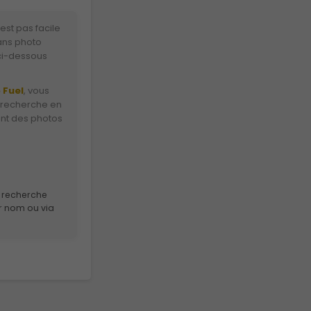
est pas facile
ans photo
 ci-dessous
 Fuel
, vous
 recherche en
ent des photos
de recherche
r nom ou via