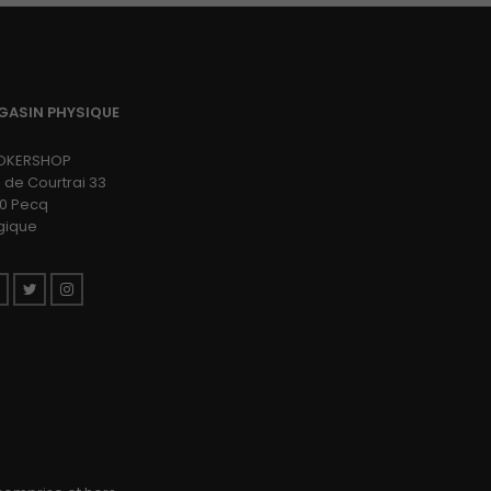
GASIN PHYSIQUE
OKERSHOP
 de Courtrai 33
0 Pecq
gique
Facebook
Twitter
Instagram