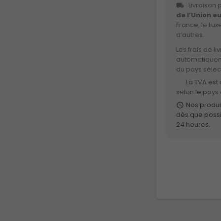
Livraison 
local_shipping
de l’Union 
France, le Lu
d’autres.
Les frais de l
automatiqueme
du pays sélec
La TVA est
euro
selon le pays 
Nos produi
schedule
dès que possi
24 heures.