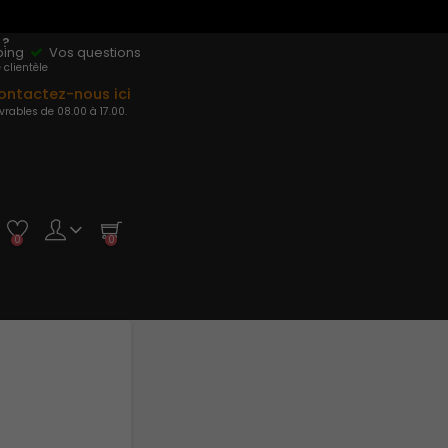
t
 ?
pping
Vos questions
 clientèle
ontactez-nous ici
vrables de 08.00 à 17.00.
0
0