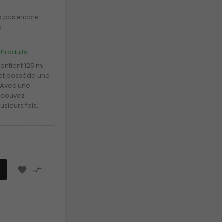
y a pas encore
s.
 Produits
ontient 125 ml
 et possède une
. Avec une
s pouvez
usieurs fois.

