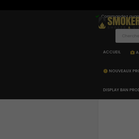
Commandez avant 1
ACCUEIL
A
sh
NOUVEAUX PR
new_releases
DISPLAY BAN PRO