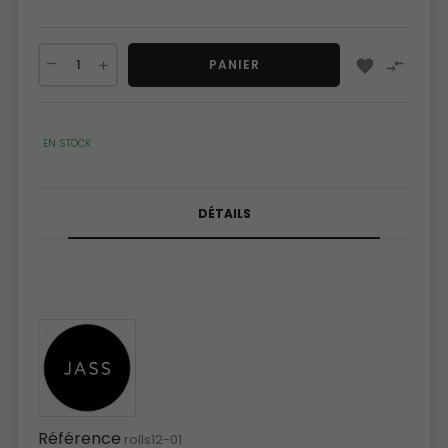


PANIER
EN STOCK
DÉTAILS
Référence
rolls12-01