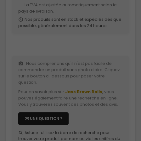
La TVA est ajustée automatiquement selon le
euro
pays de livraison.
Nos produits sont en stock et expédiés dès que
schedule
possible, généralement dans les 24 heures.
Nous comprenons qu'il n'est pas facile de
photo_camera
commander un produit sans photo claire. Cliquez
sur le bouton ci-dessous pour poser votre
question.
Pour en savoir plus sur
Jass Brown Rolls
, vous
pouvez également faire une recherche en ligne.
Vous y trouverez souvent des photos et des avis.
✉️ UNE QUESTION ?
Astuce : utilisez la barre de recherche pour
search
trouver votre produit par nom ou via les chiffres du