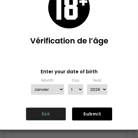
Vérification de l’âge
Vous Pourriez Aussi Aimer
Veuillez confirmer que vous avez 18 ans ou plus pour
accéder à ce site.
Enter your date of birth
‹
›
Month
Day
Year
Exit
Submit