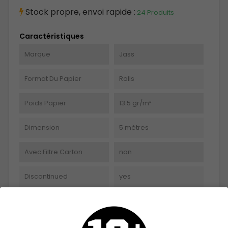
Stock propre, envoi rapide :
24 Produits
Caractéristiques
Marque
Jass
Format Du Papier
Rolls
Poids Papier
13.5 gr/m²
Dimension
5 mètres
Avec Filtre Carton
non
Discontinued
yes
Références spécifiques
EAN-13
30174481