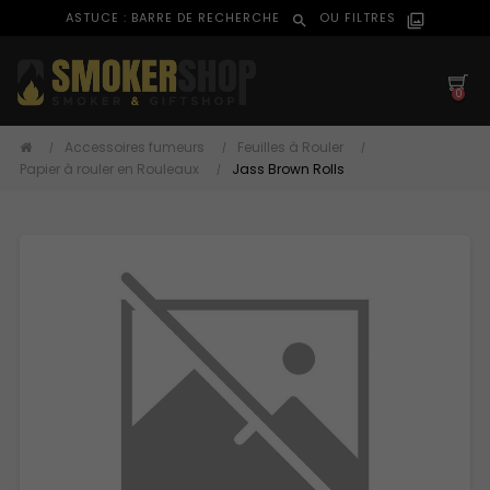
ASTUCE : BARRE DE RECHERCHE
OU FILTRES
search
filter_al
0
Accessoires fumeurs
Feuilles à Rouler
Papier à rouler en Rouleaux
Jass Brown Rolls