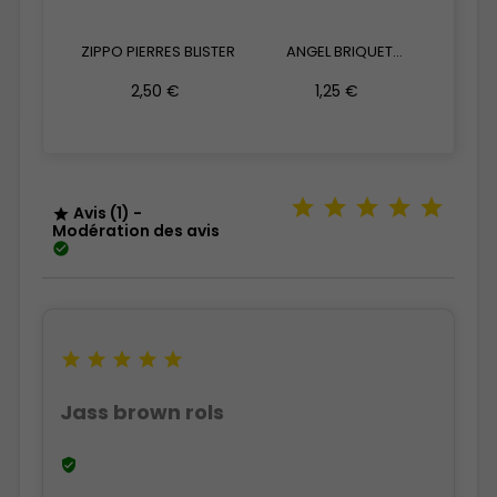
ZIPPO PIERRES BLISTER
ANGEL BRIQUET
PROF 
TEMPÊTE HEARTS
F
2,50 €
1,25 €
Avis (1) -

Modération des avis






Jass brown rols
