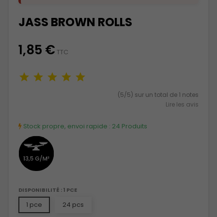
JASS BROWN ROLLS
1,85 €
TTC
(5/5) sur un total de 1 notes
Lire les avis
Stock propre, envoi rapide :
24 Produits
DISPONIBILITÉ : 1 PCE
1 pce
24 pcs