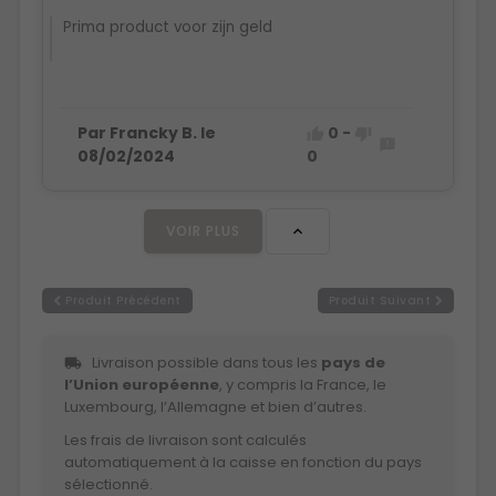
Prima product voor zijn geld
Par Francky B. le
0
-



08/02/2024
0
VOIR PLUS

Produit Précédent
Produit Suivant
Livraison possible dans tous les
pays de
local_shipping
l’Union européenne
, y compris la France, le
Luxembourg, l’Allemagne et bien d’autres.
Les frais de livraison sont calculés
automatiquement à la caisse en fonction du pays
sélectionné.